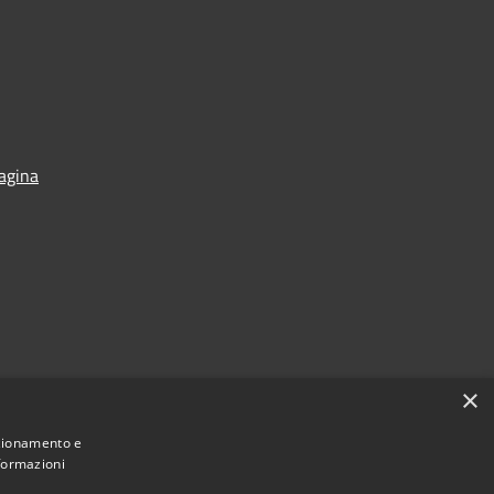
Pagina
×
nzionamento e
nformazioni