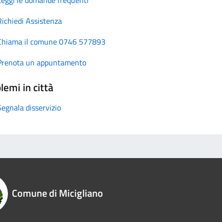
Richiedi Assistenza
Chiama il comune 0746 577893
Prenota un appuntamento
lemi in città
Segnala disservizio
Comune di Micigliano