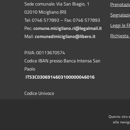
Sede comunale: Via San Biagio, 1
Prenotaz
02010 Micigliano (RI)
Segnalazi
Tel: 0746 577893 – Fax: 0746 577893
Leggi le 
Pec:
comune.micigliano.ri@legalmail.it
Richiesta
Mail:
comunedimicigliano@libero.it
P.IVA: 00113670574
Codice IBAN presso Banca Intensa San
Paolo
IT53C0306914603100000046016
Codice Univoco
UF1RH7
Codice IPA
Questo sito 
c_f193
alla navig