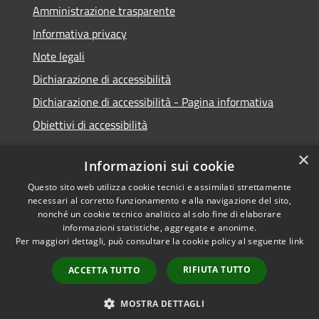
Amministrazione trasparente
Informativa privacy
Note legali
Dichiarazione di accessibilità
Dichiarazione di accessibilità - Pagina informativa
Obiettivi di accessibilità
×
Informazioni sui cookie
Questo sito web utilizza cookie tecnici e assimilati strettamente
RSS
Copyright © 2026 • Comune di
necessari al corretto funzionamento e alla navigazione del sito,
Accessibilità
Micigliano • Powered by
nonché un cookie tecnico analitico al solo fine di elaborare
informazioni statistiche, aggregate e anonime.
Privacy
Municipium
Accesso
•
Per maggiori dettagli, può consultare la cookie policy al seguente
link
Cookie
redazione
Mappa del sito
RIFIUTA TUTTO
ACCETTA TUTTO
Extranet
Intranet
MOSTRA DETTAGLI