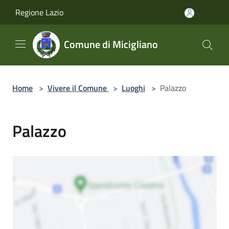
Salta al contenuto principale
Regione Lazio
Comune di Micigliano
Home
>
Vivere il Comune
>
Luoghi
>
Palazzo
Palazzo