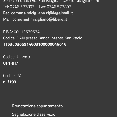
Sede comunale: Via San Biagio, 1 02010 Micigliano (RI)
Tel: 0746 577893 – Fax: 0746 577893
Pec:
comune.micigliano.ri@legalmail.it
Mail:
comunedimicigliano@libero.it
P.IVA: 00113670574
Codice IBAN presso Banca Intensa San Paolo
IT53C0306914603100000046016
Codice Univoco
UF1RH7
Codice IPA
c_f193
Prenotazione appuntamento
Segnalazione disservizio