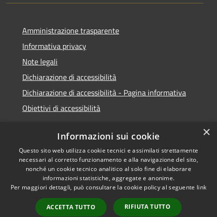
Amministrazione trasparente
Informativa privacy
Note legali
Dichiarazione di accessibilità
Dichiarazione di accessibilità - Pagina informativa
Obiettivi di accessibilità
×
Informazioni sui cookie
Questo sito web utilizza cookie tecnici e assimilati strettamente
RSS
Copyright © 2026 • Comune di
necessari al corretto funzionamento e alla navigazione del sito,
Accessibilità
Micigliano • Powered by
nonché un cookie tecnico analitico al solo fine di elaborare
informazioni statistiche, aggregate e anonime.
Privacy
Municipium
Accesso
•
Per maggiori dettagli, può consultare la cookie policy al seguente
link
Cookie
redazione
Mappa del sito
RIFIUTA TUTTO
ACCETTA TUTTO
Extranet