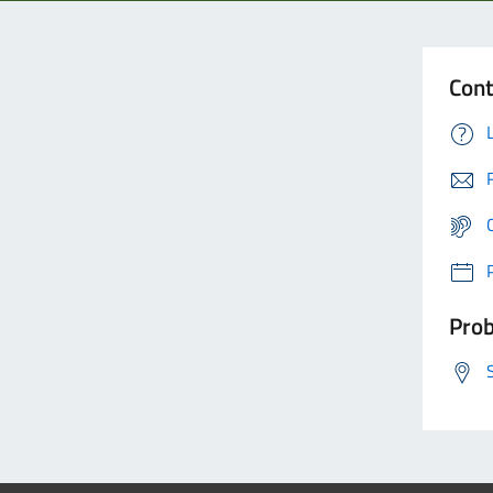
Cont
Prob